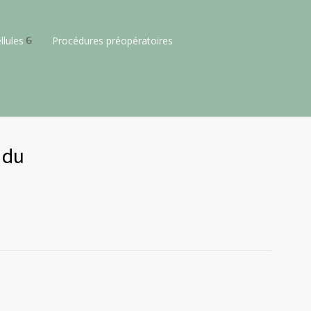
llules
Procédures préopératoires
 du