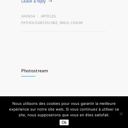
Leave a reply
XAVSIO4
ARTICLES
,
PATHOLOGIES DU NEZ, SINUS, CAVUM
Photostream
Nous utilisons des cookies pour vous garantir la meilleure
expérience sur notre site web. Si vous continuez à utiliser ce
site, nous supposerons que vous en êtes satisfait.
© Cabinet ORL Messidor, Bruxelles. Site by
fifteenpeas.com
Ok