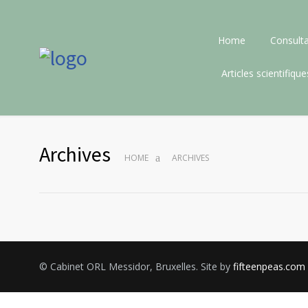
Home
Consulta
Articles scientifique
Archives
HOME
ARCHIVES
© Cabinet ORL Messidor, Bruxelles. Site by
fifteenpeas.com