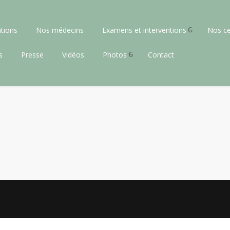
tions
Nos médecins
Examens et interventions
Nos ce
s
Presse
Vidéos
Photos
Contact