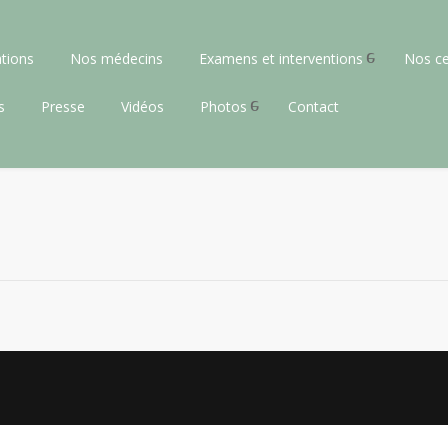
tions
Nos médecins
Examens et interventions
Nos ce
s
Presse
Vidéos
Photos
Contact