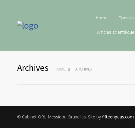
Home
Consulta
Articles scientifique
Archives
HOME
ARCHIVES
© Cabinet ORL Messidor, Bruxelles. Site by
fifteenpeas.com