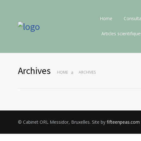
Home
Consulta
Articles scientifique
Archives
HOME
ARCHIVES
© Cabinet ORL Messidor, Bruxelles. Site by
fifteenpeas.com