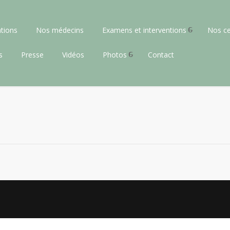
tions
Nos médecins
Examens et interventions
Nos ce
s
Presse
Vidéos
Photos
Contact