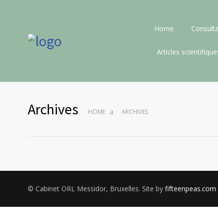
Home
Consulta
Articles scientifique
Archives
HOME
ARCHIVES
© Cabinet ORL Messidor, Bruxelles. Site by
fifteenpeas.com