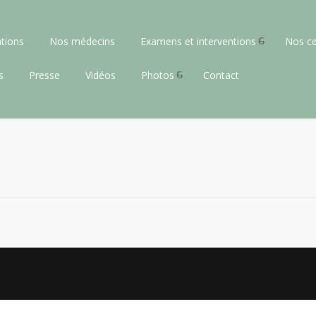
tions
Nos médecins
Examens et interventions
Nos ce
s
Presse
Vidéos
Photos
Contact