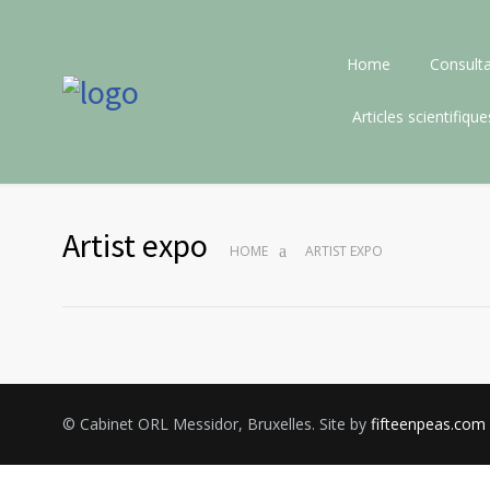
Home
Consulta
Articles scientifique
Artist expo
HOME
ARTIST EXPO
© Cabinet ORL Messidor, Bruxelles. Site by
fifteenpeas.com