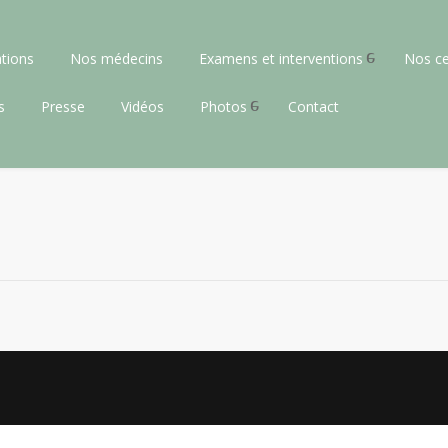
tions
Nos médecins
Examens et interventions
Nos ce
s
Presse
Vidéos
Photos
Contact